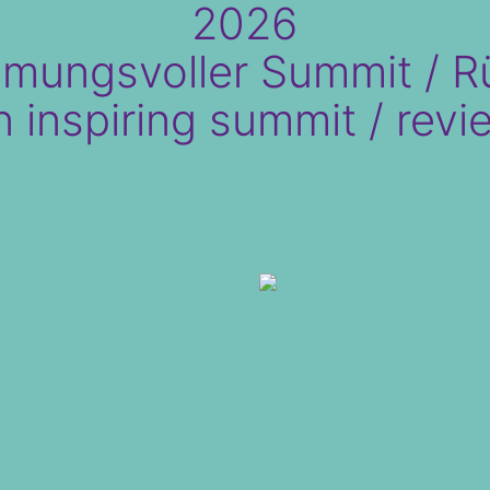
2026
mmungsvoller Summit / R
n inspiring summit / revi