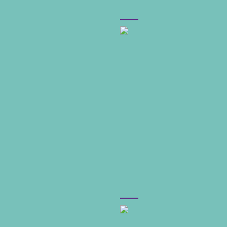
–––
–––