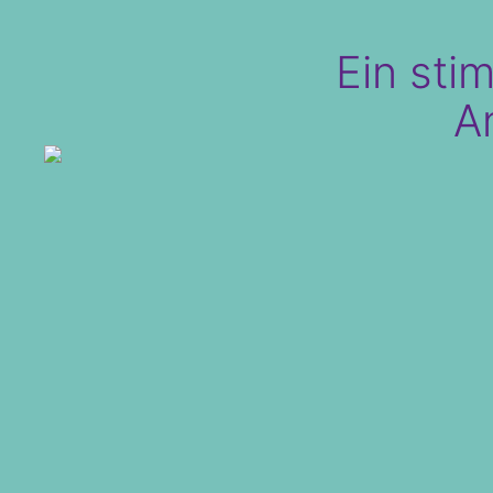
Ein sti
A