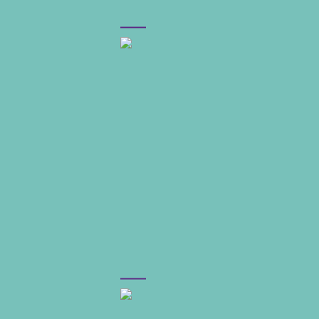
–––
–––