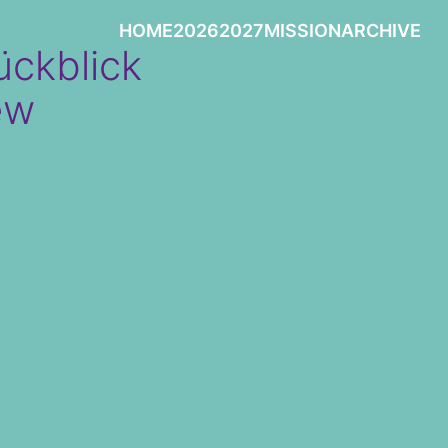
HOME
2026
2027
MISSION
ARCHIVE
ückblick
ew