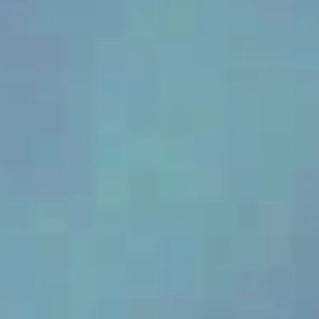
»Frauen tragen die Hälfte
»
Unsere Wirschaft
»When women rise,
des Himmels... Der 3.
»Für junge
»Sei frech, wild und
braucht mehr Female
»50 Prozent der
»Frauen prägen
Europe rises. Talent,
»Frauen machen
Unternehmerinnen ist ein
»Auf Frauen und Vielfalt
»Medizin muss auch für
Female Impact Summit
»Female Impact voller
»Wir sind 49,7% der
wunderbar!«
Impact! Deshalb setze ich
»
Eine erratische Welt
»Frauen sind die größte
»Frauen gehören dahin,
Weltbevölkerung sind
Wirtschaft und
creativity, leadership –
Mittelstand erfolgreich –
Energie: Win-Win für eine
Frauen gemacht werden.
Weltbevölkerung! Unser
»Frauenförderung ist
unterstützendes
zu setzen, heißt
kann kommen!«
braucht kluge Frauen an
mich für mehr
Gesellschaft maßgeblich
stille Reserve unseres
wo Entscheidungen
Frauen. Worüber
Europe has it all. The real
»Be cheeky, wild and
Female Impact ist viel
Deutschlands Zukunft zu
Wirtschaftsförderung!«
Netzwerk wichtig, das
Impact ist daher auch
Denn Frauenherzen
nachhaltige
Sichtbarkeit und bessere
der Spitze, die auch an
– Female Impact schafft
gefällt werden.«
diskutieren wir
Landes!«
challenge is breaking the
wonderful!«
mehr als Frauenpower!«
mich inspiriert groß zu
shclagen anders.«
»It is women who
Transformation.«
weltbewegend.«
stärken.«
Rahmenbedingungen für
morgen denken.
«
Sichtbarkeit.«
eigentlich?«
barriers that hold them
carry half of the sky!«
träumen.«
Frauen in
Katharina Herrmann,
back.«
Verena Pausder,
Leslie Malton
Vorständin der KfW Bankengruppe
(Astrid Lindgren)
Vorstandsvorsitzende des Bundesverbands Deutsche
Schauspielerin und 1. Vorsitzende des BFFS -
Ingeborg Neumann,
Dr. Sabine Mauderer
Führungspositionen ein.
«
Annabelle Mandeng,
Valentina Daiber,
Katja van Doren
Nina Warken
Unternehmerin und Präsidentin Gesamtverband
Bundesverband Schauspiel e.V
Dr. Sigrid Evelyn Nikutta
Dr. Ariane Reinhart
Startups
Vizepräsidentin der Deutschen Bundesbank
Elke Reichart
MdB, Bundesministerin für Gesundheit
Schauspielerin und Moderatorin
Vorständin Telefonica
Vorständin RWE AG
Vorständin für Personal und Nachhaltigkeit,
Vorstand Güterverkehr Deutsche Bahn AG
textil+mode
Chief Digital Transformation Officer & Member of the
Mona Ghazi,
Vorstandsvorsitzende DB Cargo AG
Continental AG
Management Board Infineon Technologies AG
Prof. Yu Zhang (张彧),
Roberta Metsola,
junge Gründerin
Dr. Sabine Mauderer
Unternehmerin und Gastgeberin Female Impact
Präsidentin des Europäischen Parlaments
Vizepräsidentin der Deutschen Bundesbank
Summit