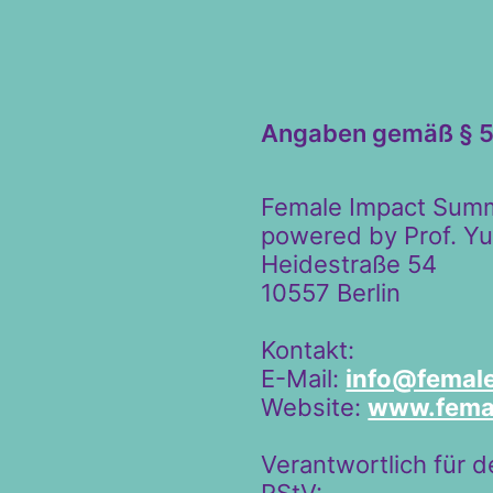
Angaben gemäß § 
Female Impact Summ
powered by Prof. Y
Heidestraße 54
10557 Berlin
Kontakt:
E-Mail:
info@femal
Website:
www.fema
Verantwortlich für d
RStV: