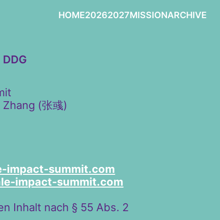
HOME
2026
2027
MISSION
ARCHIVE
5 DDG
it
u Zhang (张彧)
e-impact-summit.com
le-impact-summit.com
en Inhalt nach § 55 Abs. 2